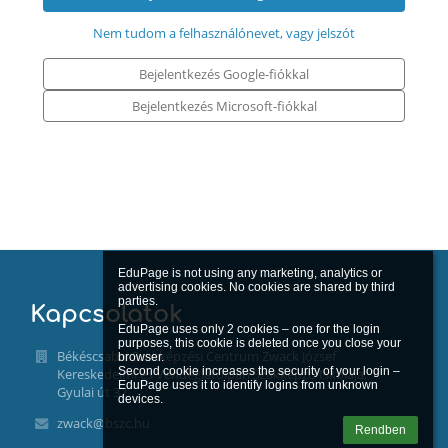
Nem tudom a felhasználónevet, vagy jelszót
Bejelentkezés Google-fiókkal
Bejelentkezés Microsoft-fiókkal
EduPage is not using any marketing, analytics or 
advertising cookies. No cookies are shared by third 
parties.

Kapcsolatok
EduPage uses only 2 cookies – one for the login 
purposes, this cookie is deleted once you close your 
Békéscsabai Szakképzési Centrum Zwack József
browser.

Second cookie increases the security of your login – 
Kereskedelmi és Vendéglátóipari Szakképző Iskolája,
EduPage uses it to identify logins from unknown 
Gyulai út 32.
zwack@bszc.hu
Rendben