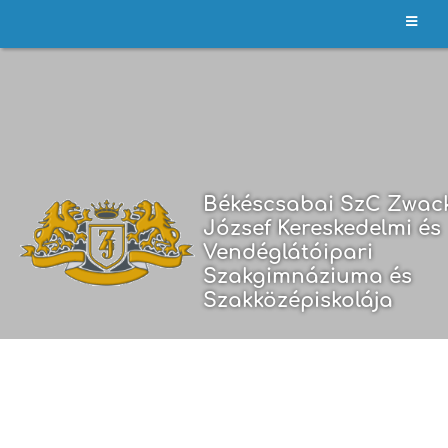
Bejelentkezés
Békéscsabai SzC Zwac
József Kereskedelmi és
Vendéglátóipari
Szakgimnáziuma és
Szakközépiskolája