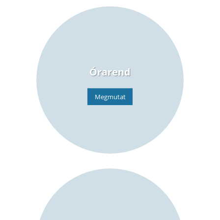
Órarend
Megmutat